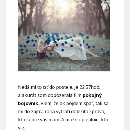
Nedá mi to ísť do postele. Je 22.57hod.
a akurát som dopozerala film
pokojný
bojovník.
Viem, že ak pôjdem spať, tak sa
mi do zajtra rána vytratí dôležitá správa,
ktorú pre vás mám. A možno posilnie, kto
vie.