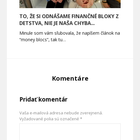
TO, ŽE SI ODNÁŠAME FINANČNÉ BLOKY Z
DETSTVA, NIE JE NAŠA CHYBA...
Minule som vám sľubovala, že napíšem článok na
“money blocs”, tak tu…
Komentáre
Pridať komentár
Vaša e-mailová adresa nebude zverejnená.
Vyžadované polia sú označené
*