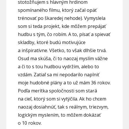
stotožňujem s hlavným hrdinom
spomínaného filmu, ktorý začal opäť
trénovať po škaredej nehode). Vymyslela
som si teda projekt, kde môžem prepájať
hudbu s tým, čo robím. A to, písať a spievať
skladby, ktoré budú motivujúce
a inšpiratívne. Všetko, to však dlhšie trvá.
Osud ma skúša, či to naozaj myslím vážne
a či to s tou hudbou vydržím, alebo to
vzdám. Zatiaľ sa mi nepodarilo naplniť
moje hudobné plány a to už mám 36 rokov.
Podľa merítka spoločnosti som stará
na cieľ, ktorý som si vytýčila. Ak ho chcem
naozaj dosiahnúť, tak s reálnym, triezvym,
logickým myslením, to môžem dokázať
o 10 rokov.