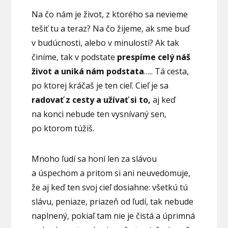
Na čo nám je život, z ktorého sa nevieme
tešiť tu a teraz? Na čo žijeme, ak sme buď
v budúcnosti, alebo v minulosti? Ak tak
činíme, tak v podstate
prespíme celý náš
život a uniká nám podstata
….. Tá cesta,
po ktorej kráčaš je ten cieľ. Cieľ je sa
radovať z cesty a užívať si to,
aj keď
na konci nebude ten vysnívaný sen,
po ktorom túžiš.
Mnoho ľudí sa honí len za slávou
a úspechom a pritom si ani neuvedomuje,
že aj keď ten svoj cieľ dosiahne: všetkú tú
slávu, peniaze, priazeň od ľudí, tak nebude
naplnený, pokiaľ tam nie je čistá a úprimná