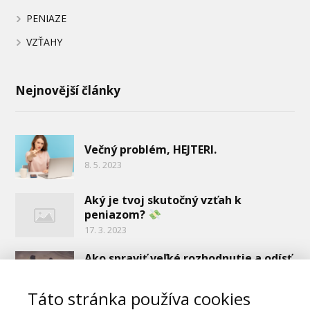
PENIAZE
VZŤAHY
Nejnovější články
Večný problém, HEJTERI.
8. 5. 2023
Aký je tvoj skutočný vzťah k
peniazom?
17. 3. 2023
Ako spraviť veľké rozhodnutie a odísť
zo vzťahu, ktorý ťa nenapĺňa.
17. 2. 2023
Táto stránka používa cookies