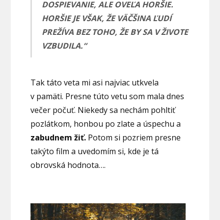
DOSPIEVANIE, ALE OVEĽA HORŠIE.
HORŠIE JE VŠAK, ŽE VÄČŠINA ĽUDÍ
PREŽÍVA BEZ TOHO, ŽE BY SA V ŽIVOTE
VZBUDILA.“
Tak táto veta mi asi najviac utkvela
v pamäti. Presne túto vetu som mala dnes
večer počuť. Niekedy sa nechám pohltiť
pozlátkom, honbou po zlate a úspechu a
zabudnem žiť.
Potom si pozriem presne
takýto film a uvedomím si, kde je tá
obrovská hodnota….