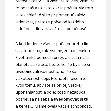
radosť z cesty…. Ja viem, že to vieš, viem, že
to poznáš a už si to x krát počula. Ale toto
je tak dôležité si to pripomenúť každý
jedenkrát, pretože práve od každého
jedného jedinca závisí celá spoločnosť….
A keď budeme všetci spať a neprebudíme
sa z toho sna, tak zistíme, že nám nielen
život uniká pomedzi prsty, ale celá naša
planéta sa stráca, bez toho, že by sme si
uvedomovali vážnosť toho, čo sa
v skutočnosti deje. Pochopte, píšem to
kvôli tomu, aby ste sa pri tej všetkej
uponáhľanosti a dôležitosti nezabúdali
pozrieť sa na seba a
uvedomovať si tu
a teraz…
. Máme oveľa väčšie schopnosti,