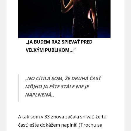
„JA BUDEM RAZ SPIEVAŤ PRED
VEĽKÝM PUBLIKOM…“
„
NO CÍTILA SOM, ŽE DRUHÁ ČASŤ
MÔJHO JA EŠTE STÁLE NIE JE
NAPLNENÁ.
„
A tak som v 33 znova začala snívať, že tú
časť, ešte dokážem naplniť. (Trochu sa