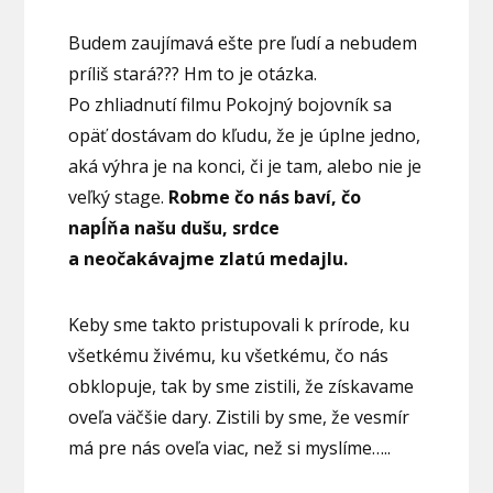
Budem zaujímavá ešte pre ľudí a nebudem
príliš stará??? Hm to je otázka.
Po zhliadnutí filmu Pokojný bojovník sa
opäť dostávam do kľudu, že je úplne jedno,
aká výhra je na konci, či je tam, alebo nie je
veľký stage.
Robme čo nás baví, čo
napĺňa našu dušu, srdce
a neočakávajme zlatú medajlu.
Keby sme takto pristupovali k prírode, ku
všetkému živému, ku všetkému, čo nás
obklopuje, tak by sme zistili, že získavame
oveľa väčšie dary. Zistili by sme, že vesmír
má pre nás oveľa viac, než si myslíme…..