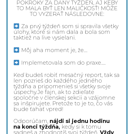
POKROKY ZA DANÝ TÝŽDEŇ, AJ KEBY
TO MALA BYŤ LEN MALIČKOSŤ! MÔŽE
TO VYZERAŤ NÁSLEDOVNE:
Za prvý týždeň som si spravila všetky
úlohy, ktoré si nám dala a bola som
taktiež na live vysielani.
Môj aha moment je, že....
Implemetovala som do praxe.....
Keď budeš robiť mesačný report, tak sa
len pozrieš do každého jedného
týždňa a pripomenieš si všetky svoje
úspechy.Je fajn, ak to zdieľate
spoločne v členskej sekcii a vzájomne
sa inšpirujete. Pretože to je to, čo vás
bude ťahať vpred!
Odporúčam,
nájdi si jednu hodinu
na konci týždňa,
kedy si k tomu
sadneš a zhodnotíš svoj týždeň.
Vždy