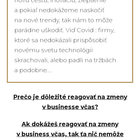
novú cestu, inováciu, zlepšenie
a pokiaľ nedokážeme naskočiť
na nové trendy, tak nám to môže
parádne uškodiť. Viď Covid : firmy,
ktoré sa nedokázali prispôsobiť
novému svetu technológii
skrachovali, alebo padli na tržbách
a podobne....
Prečo je dôležité reagovať na zmeny
v businesse včas?
Ak dokážeš reagovať na zmeny
v business včas, tak ťa nič nemôže