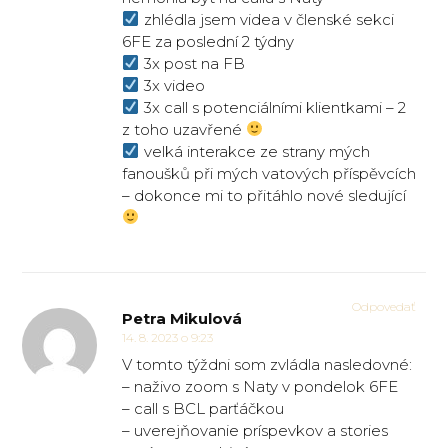
zhlédla jsem videa v členské sekci
6FE za poslední 2 týdny
3x post na FB
3x video
3x call s potenciálními klientkami – 2
z toho uzavřené
velká interakce ze strany mých
fanoušků při mých vatových příspěvcích
– dokonce mi to přitáhlo nové sledující
Odpovedať
Petra Mikulová
14. 8. 2023 o 9:23
V tomto týždni som zvládla nasledovné:
– naživo zoom s Naty v pondelok 6FE
– call s BCL parťáčkou
– uverejňovanie príspevkov a stories