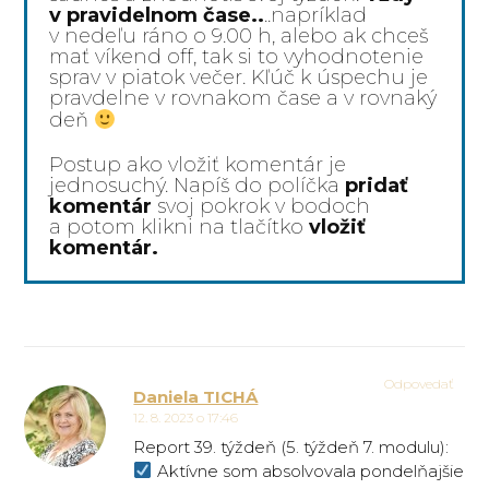
v pravidelnom čase..
..napríklad
v nedeľu ráno o 9.00 h, alebo ak chceš
mať víkend off, tak si to vyhodnotenie
sprav v piatok večer. Kľúč k úspechu je
pravdelne v rovnakom čase a v rovnaký
deň
Postup ako vložiť komentár je
jednosuchý. Napíš do políčka
pridať
komentár
svoj pokrok v bodoch
a potom klikni na tlačítko
vložiť
komentár.
Odpovedať
Daniela TICHÁ
12. 8. 2023 o 17:46
Report 39. týždeň (5. týždeň 7. modulu):
Aktívne som absolvovala pondelňajšie