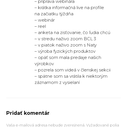
– príprava webinára
– krátka informačná live na profile
na začiatku týždňa
– webinár
– reel
– anketa na zisťovanie, čo ľudia chcú
– v stredu naživo zoom BCL 3
– v piatok naživo zoom s Naty
– výroba fyzických produktov
– opäť som mala predaje našich
výrobkov
– pozrela som videá v členskej sekcii
– spätne som sa vrátila k niektorým
záznamom z vysielaní
Pridať komentár
Vaša e-mailová adresa nebude zverejnená.
Vyžadované polia