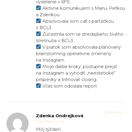
vysielanie v 6FE.
Aktívne komunikujem s Manu, Peťkou
a Zdenkou
Absolvovala som call s parťáčkou
z BCL3
Zúčastnila som sa stredajšieho živého
stretnutia v BCL3
V piatok som absolvovala plánovaný
brainstorming operatívne zmenený
na Instagram.
Moje ďalšie kroky: postupne prejsť
na Instagram a vyhodiť „neestetické“
príspevky a trénovať closing.
Včas som odoslala report
Odpovedať
Zdenka Ondrejková
13. 8. 2023 o 14:27
Môj týždeň