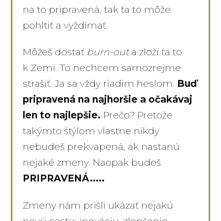
na to pripravená, tak ťa to môže
pohltiť a vyždímať.
Môžeš dostať
burn-out
a zloží ťa to
k Zemi. To nechcem samozrejme
strašiť. Ja sa vždy riadim heslom.
Buď
pripravená na najhoršie a očakávaj
len to najlepšie.
Prečo? Pretože
takýmto štýlom vlastne nikdy
nebudeš prekvapená, ak nastanú
nejaké zmeny. Naopak budeš
PRIPRAVENÁ.....
Zmeny nám prišli ukázať nejakú