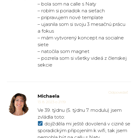
– bola som na calle s Naty
– robím si poriadok na sieťach
– pripravujem nové template
– ujasnila som si svoju 3 mesačnú prácu
a fokus
– mám vytvorený koncept na socialne
siete
– natočila som magnet
– pozrela som si všetky videá z členskej
sekcie
Odpovedať
Michaela
13. 8. 2023 o 21:19
Ve 39. týdnu (5. týdnu 7. modulu) jsem
zvládla toto:
dojížděla mi ještě dovolená v cizině se
sporadickým připojením k wifi, tak jsem
nemohla být na callu s Naty