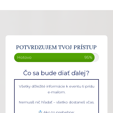
POTVRDZUJEM TVOJ PRÍSTUP
Hotovo
95%
Čo sa bude diať ďalej?
Všetky dôležité informácie k eventu ti prídu
e-mailom.
Nemusíš nič hľadať – všetko dostaneš včas.
Ako to prebehne: