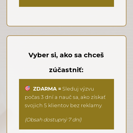
Vyber si, ako sa chceš
zúčastniť:
ZDARMA =
Sleduj výzvu
počas 3 dní a nauč sa, ako získať
svojich 5 klientov bez reklamy.
(Obsah dostupný 7 dní)