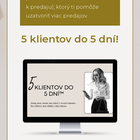
k predaju), ktorý ti pomôže
uzatvoriť viac predajov.
5 klientov do 5 dní!