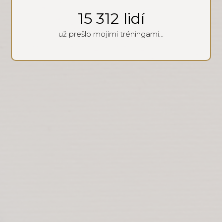
15 312
lidí
už prešlo mojimi tréningami...