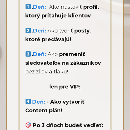
.
Deň
:
Ako nastaviť
profil,
ktorý priťahuje klientov
.
Deň:
Ako tvoriť
posty
,
ktoré predávajú!
.
Deň:
Ako
premeniť
sledovateľov na zákazníkov
bez zliav a tlaku!
len pre VIP:
.
Deň:
- Ako vytvoriť
Content plán!
Po 3 dňoch budeš vedieť: