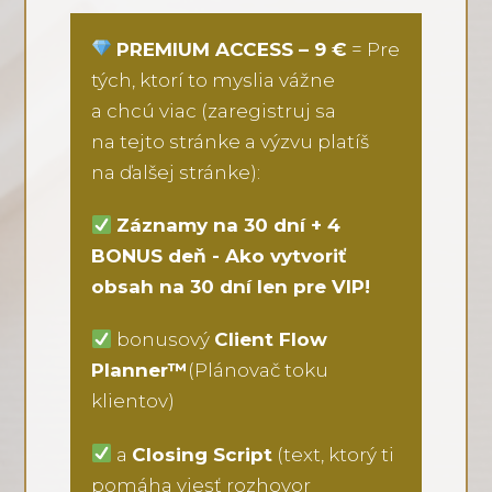
PREMIUM ACCESS – 9 €
= Pre
tých, ktorí to myslia vážne
a chcú viac (zaregistruj sa
na tejto stránke a výzvu platíš
na ďalšej stránke):
Záznamy na 30 dní + 4
BONUS deň - Ako vytvoriť
obsah na 30 dní len pre VIP!
bonusový
Client Flow
Planner™
(Plánovač toku
klientov)
a
Closing Script
(text, ktorý ti
pomáha viesť rozhovor