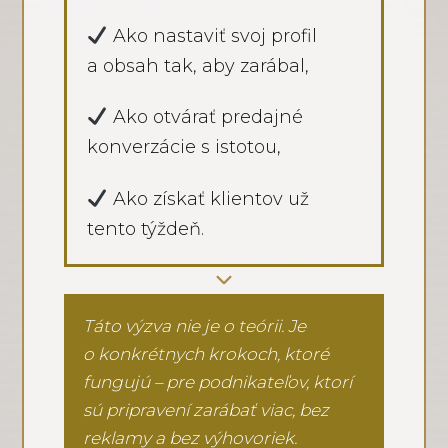
Ako nastaviť svoj profil
a obsah tak, aby zarábal,
Ako otvárať predajné
konverzácie s istotou,
Ako získať klientov už
tento týždeň.
Táto výzva nie je o teórii. Je
o konkrétnych krokoch, ktoré
fungujú – pre podnikateľov, ktorí
sú pripravení zarábať viac, bez
reklamy a bez výhovoriek.