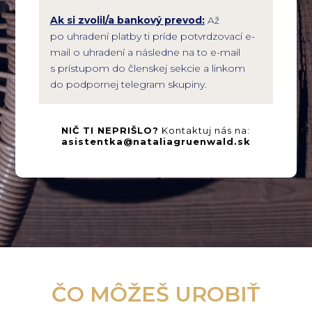
Ak si zvolil/a bankový prevod:
Až
po uhradení platby ti príde potvrdzovací e-
mail o uhradení a následne na to e-mail
s prístupom do členskej sekcie a linkom
do podpornej telegram skupiny.
NIČ TI NEPRIŠLO?
Kontaktuj nás na:
asistentka@nataliagruenwald.sk
ČO MÔŽEŠ UROBIŤ