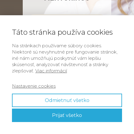
Táto stránka používa cookies
Na stránkach používame súbory cookies.
Niektoré sú nevyhnutné pre fungovanie stránok,
Prihlásiť sa
iné nám umožňujú poskytnúť vám lepšiu
skúsenosť, analyzovať návštevnosť a stránky
zlepšovať.
Viac informácií
Zabudli ste heslo?
Nastavenie cookies
Odmietnuť všetko
Prijať všetko