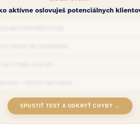
ko aktívne oslovuješ potenciálnych kliento
vovujem minimálne 3–5 ľudí
oho oslovím, ale nie pravidelne
 sa mi niekto ozve sám
slovovať — nechcem byť otravná
SPUSTIŤ TEST A ODKRYŤ CHYBY →