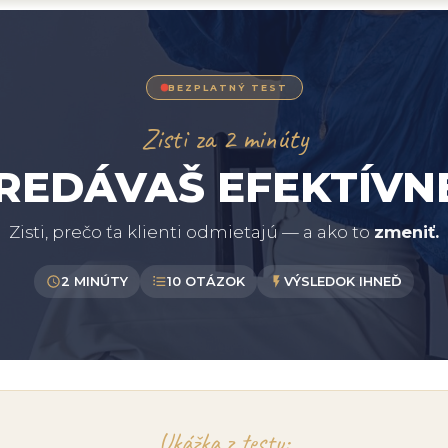
BEZPLATNÝ TEST
Zisti za 2 minúty
REDÁVAŠ EFEKTÍVN
Zisti, prečo ťa klienti odmietajú — a ako to
zmeniť.
2 MINÚTY
10 OTÁZOK
VÝSLEDOK IHNEĎ
Ukážka z testu: