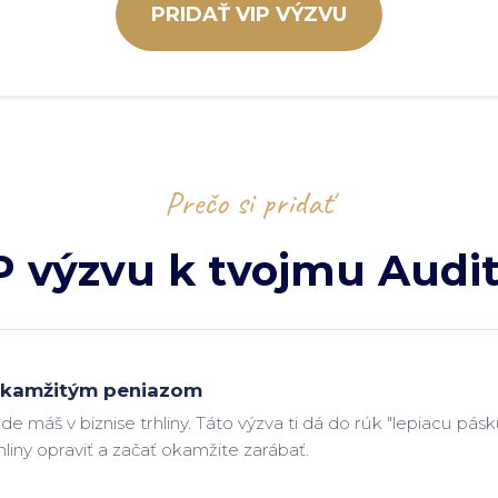
PRIDAŤ VIP VÝZVU
Prečo si pridať
P výzvu k tvojmu Audi
 okamžitým peniazom
kde máš v biznise trhliny. Táto výzva ti dá do rúk "lepiacu pás
rhliny opraviť a začať okamžite zarábať.