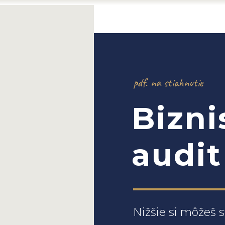
pdf. na stiahnutie
Bizni
audit
Nižšie si môžeš s