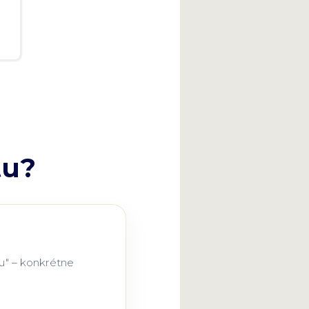
tu?
ku" – konkrétne