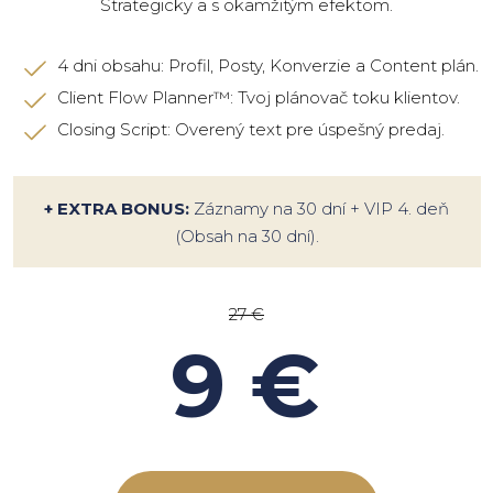
Strategicky a s okamžitým efektom.
4 dni obsahu: Profil, Posty, Konverzie a Content plán.
Client Flow Planner™: Tvoj plánovač toku klientov.
Closing Script: Overený text pre úspešný predaj.
+ EXTRA BONUS:
Záznamy na 30 dní + VIP 4. deň
(Obsah na 30 dní).
27 €
9 €