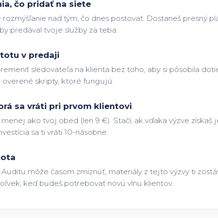
a, čo pridať na siete
 rozmýšľanie nad tým, čo dnes postovať. Dostaneš presný plán
by predával tvoje služby za teba.
totu v predaji
remeniť sledovateľa na klienta bez toho, aby si pôsobila dotie
i overené skripty, ktoré fungujú.
orá sa vráti pri prvom klientovi
í menej ako tvoj obed (len 9 €). Stačí, ak vďaka výzve získaš
investícia sa ti vráti 10-násobne.
tota
Auditu môže časom zmiznúť, materiály z tejto výzvy ti zostá
koľvek, keď budeš potrebovať novú vlnu klientov.