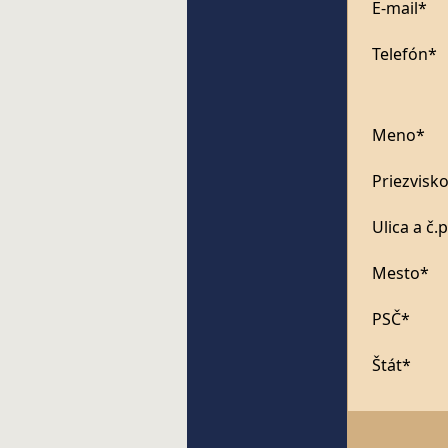
E-mail*
Telefón*
Meno*
Priezvisk
Ulica a č.p
Mesto*
PSČ*
Štát*