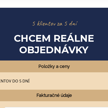
5 klientov za 5 dní
CHCEM REÁLNE
OBJEDNÁVKY
Položky a ceny
ENTOV DO 5 DNÍ
Fakturačné údaje