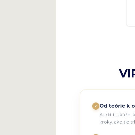
VI
Od teórie k
✓
Audit ti ukáže, 
kroky, ako tie t