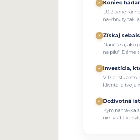
Koniec hádani
✓
Už žiadne ranné
navrhnutý tak, a
Získaj sebais
✓
Naučíš sa, ako p
na pílu". Dáme t
Investícia, kt
✓
VIP prístup stoj
klienta, a tvoja 
Doživotná is
✓
Kým nahrávka z 
nim vrátiť kedy