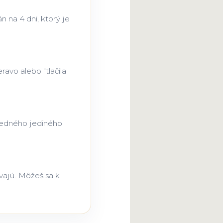
 na 4 dni, ktorý je
ravo alebo "tlačila
 jedného jediného
vajú. Môžeš sa k